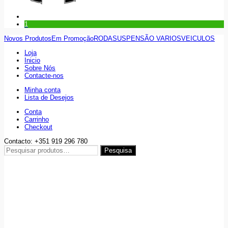
1
Novos Produtos
Em Promoção
RODA
SUSPENSÃO VARIOS
VEICULOS
Loja
Inicio
Sobre Nós
Contacte-nos
Minha conta
Lista de Desejos
Conta
Carrinho
Checkout
Contacto: +351 919 296 780
Pesquisar
Pesquisa
por: