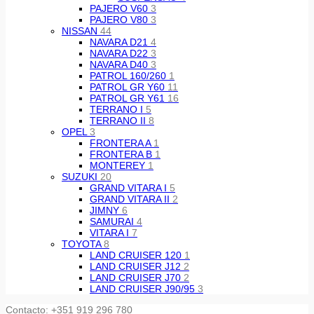
PAJERO V60
3
PAJERO V80
3
NISSAN
44
NAVARA D21
4
NAVARA D22
3
NAVARA D40
3
PATROL 160/260
1
PATROL GR Y60
11
PATROL GR Y61
16
TERRANO I
5
TERRANO II
8
OPEL
3
FRONTERA A
1
FRONTERA B
1
MONTEREY
1
SUZUKI
20
GRAND VITARA I
5
GRAND VITARA II
2
JIMNY
6
SAMURAI
4
VITARA I
7
TOYOTA
8
LAND CRUISER 120
1
LAND CRUISER J12
2
LAND CRUISER J70
2
LAND CRUISER J90/95
3
Contacto: +351 919 296 780