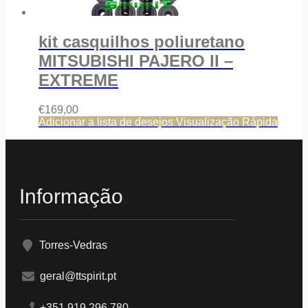
kit casquilhos poliuretano
MITSUBISHI PAJERO II –
EXTREME
€
169,00
Adicionar a lista de desejos
Visualização Rápida
Informação
Torres-Vedras
geral@ttspirit.pt
+351 919 296 780