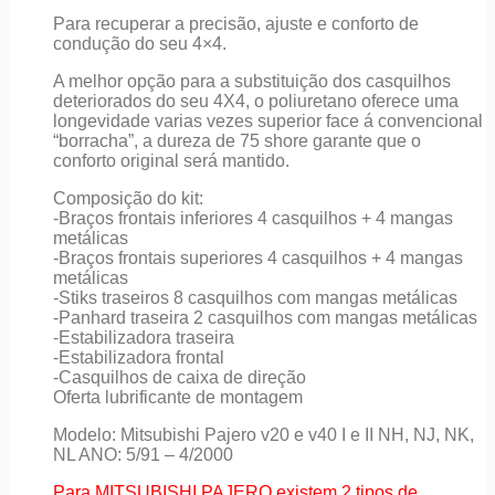
Para recuperar a precisão, ajuste e conforto de
condução do seu 4×4.
A melhor opção para a substituição dos casquilhos
deteriorados do seu 4X4, o poliuretano oferece uma
longevidade varias vezes superior face á convencional
“borracha”, a dureza de 75 shore garante que o
conforto original será mantido.
Composição do kit:
-Braços frontais inferiores 4 casquilhos + 4 mangas
metálicas
-Braços frontais superiores 4 casquilhos + 4 mangas
metálicas
-Stiks traseiros 8 casquilhos com mangas metálicas
-Panhard traseira 2 casquilhos com mangas metálicas
-Estabilizadora traseira
-Estabilizadora frontal
-Casquilhos de caixa de direção
Oferta lubrificante de montagem
Modelo: Mitsubishi Pajero v20 e v40 I e II NH, NJ, NK,
NL ANO: 5/91 – 4/2000
Para MITSUBISHI PAJERO existem 2 tipos de