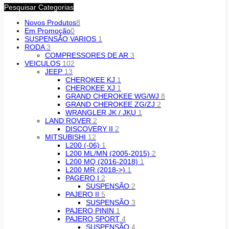
Pesquisar Categorias
Novos Produtos
8
Em Promoção
0
SUSPENSÃO VARIOS
1
RODA
3
COMPRESSORES DE AR
3
VEICULOS
102
JEEP
13
CHEROKEE KJ
1
CHEROKEE XJ
1
GRAND CHEROKEE WG/WJ
8
GRAND CHEROKEE ZG/ZJ
2
WRANGLER JK / JKU
1
LAND ROVER
2
DISCOVERY II
2
MITSUBISHI
12
L200 (-06)
1
L200 ML/MN (2005-2015)
2
L200 MQ (2016-2018)
1
L200 MR (2018->)
1
PAGERO I
2
SUSPENSÃO
2
PAJERO II
5
SUSPENSÃO
3
PAJERO PININ
1
PAJERO SPORT
4
SUSPENSÃO
4