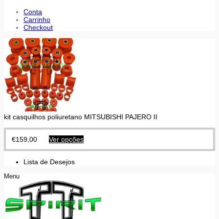
Conta
Carrinho
Checkout
kit casquilhos poliuretano MITSUBISHI PAJERO II
€
159,00
Ver opções
Lista de Desejos
Menu