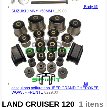
Body lift
SUZUKI JIMNY +50MM
€
129,00
kit
casquilhos poliuretano JEEP GRAND CHEROKEE
WG/WJ - FRENTE
€
229,00
LAND CRUISER 120
1 itens