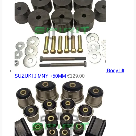
Body lift
SUZUKI JIMNY +50MM
€
129,00