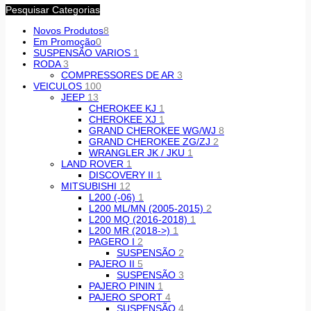
Pesquisar Categorias
Novos Produtos
8
Em Promoção
0
SUSPENSÃO VARIOS
1
RODA
3
COMPRESSORES DE AR
3
VEICULOS
100
JEEP
13
CHEROKEE KJ
1
CHEROKEE XJ
1
GRAND CHEROKEE WG/WJ
8
GRAND CHEROKEE ZG/ZJ
2
WRANGLER JK / JKU
1
LAND ROVER
1
DISCOVERY II
1
MITSUBISHI
12
L200 (-06)
1
L200 ML/MN (2005-2015)
2
L200 MQ (2016-2018)
1
L200 MR (2018->)
1
PAGERO I
2
SUSPENSÃO
2
PAJERO II
5
SUSPENSÃO
3
PAJERO PININ
1
PAJERO SPORT
4
SUSPENSÃO
4