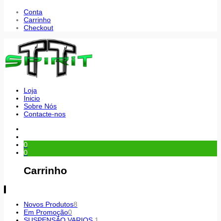
Conta
Carrinho
Checkout
Loja
Inicio
Sobre Nós
Contacte-nos
0
0
Carrinho
Novos Produtos
8
Em Promoção
0
SUSPENSÃO VARIOS
1