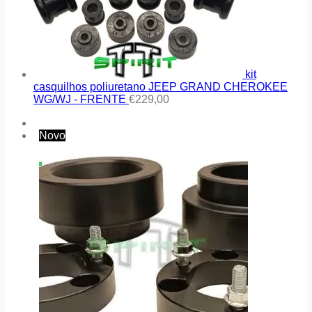
kit
casquilhos poliuretano JEEP GRAND CHEROKEE
WG/WJ - FRENTE
€
229,00
Novo