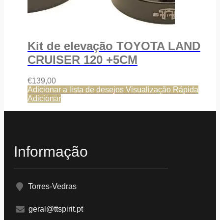
Kit de elevação TOYOTA LAND
CRUISER 120 +5CM
€
139,00
Adicionar a lista de desejos
Visualização Rápida
Adicionar
Informação
Torres-Vedras
geral@ttspirit.pt