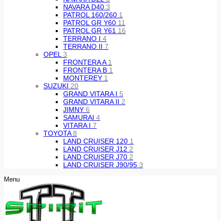
NAVARA D40
3
PATROL 160/260
1
PATROL GR Y60
11
PATROL GR Y61
16
TERRANO I
4
TERRANO II
7
OPEL
3
FRONTERA A
1
FRONTERA B
1
MONTEREY
1
SUZUKI
20
GRAND VITARA I
5
GRAND VITARA II
2
JIMNY
6
SAMURAI
4
VITARA I
7
TOYOTA
8
LAND CRUISER 120
1
LAND CRUISER J12
2
LAND CRUISER J70
2
LAND CRUISER J90/95
3
Menu