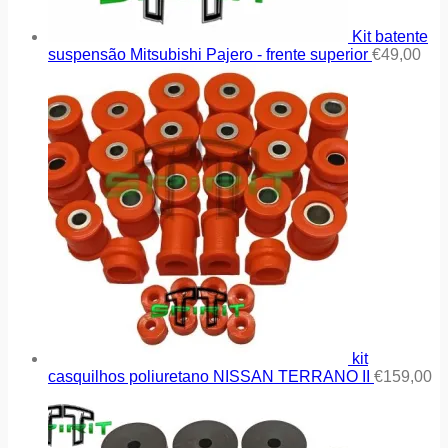
Kit batente
suspensão Mitsubishi Pajero - frente superior
€
49,00
kit
casquilhos poliuretano NISSAN TERRANO II
€
159,00