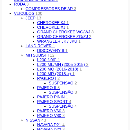
RODA
3
COMPRESSORES DE AR
3
VEICULOS
100
JEEP
13
CHEROKEE KJ
1
CHEROKEE XJ
1
GRAND CHEROKEE WG/WJ
8
GRAND CHEROKEE ZG/ZJ
2
WRANGLER JK / JKU
1
LAND ROVER
1
DISCOVERY II
1
MITSUBISHI
12
L200 (-06)
1
L200 ML/MN (2005-2015)
2
L200 MQ (2016-2018)
1
L200 MR (2018->)
1
PAGERO I
2
SUSPENSÃO
2
PAJERO II
5
SUSPENSÃO
3
PAJERO PININ
1
PAJERO SPORT
4
SUSPENSÃO
4
PAJERO V60
3
PAJERO V80
3
NISSAN
43
NAVARA D21
4
NAVARA D22
3