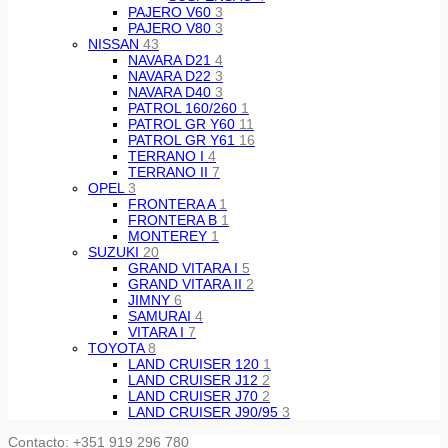
PAJERO V60
3
PAJERO V80
3
NISSAN
43
NAVARA D21
4
NAVARA D22
3
NAVARA D40
3
PATROL 160/260
1
PATROL GR Y60
11
PATROL GR Y61
16
TERRANO I
4
TERRANO II
7
OPEL
3
FRONTERA A
1
FRONTERA B
1
MONTEREY
1
SUZUKI
20
GRAND VITARA I
5
GRAND VITARA II
2
JIMNY
6
SAMURAI
4
VITARA I
7
TOYOTA
8
LAND CRUISER 120
1
LAND CRUISER J12
2
LAND CRUISER J70
2
LAND CRUISER J90/95
3
Contacto: +351 919 296 780